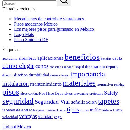
Entradas recientes
Mecanismos de control de vibraciones
Pisos modernos México
Los mejores pisos para gimnasio en México
Logo Mats
Pasto Sintético DF
Etiquetas
beneficios
aplicaciones
alfombras
cable
accidents
benefits
como elegir
conos
decoracion
deporte
césped
consejos
Cuidado
importancia
durabilidad
diseños
diseño
errores
hogar
materiales
instalacion
mantenimiento
normativa
parking
pisos
Safety
pisos conductivos
Pisos Deportivos
protectors
preventing
seguridad
tapetes
Seguridad Vial
señalización
tipos
usos
traffic
tapetes de entrada
topes
tráfico
tapetes personalizados
ventajas
vialidad
velocidad
yoga
Unimat México