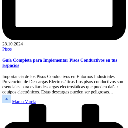
28.10.2024
Publicado
Pisos
en
Guía Completa para Implementar Pisos Conductivos en tus
Espacios
Importancia de los Pisos Conductivos en Entornos Industriales
Prevención de Descargas Electrostáticas Los pisos conductivos son
esenciales para evitar descargas electrostáticas que pueden dañar
equipos electrónicos. Estas descargas pueden ser peligrosas…
Publicado
Marco Varela
por