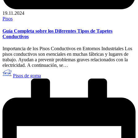
19.11.2024
Publicado
Pisos
en
Guía Completa sobre los Diferentes Tipos de Tapetes
Conductivos
Importancia de los Pisos Conductivos en Entornos Industriales Los
pisos conductivos son esenciales en muchas fábricas y lugares de
trabajo. Ayudan a prevenir problemas graves relacionados con la
electricidad. A continuación, se…
Publicado
Pisos de goma
por