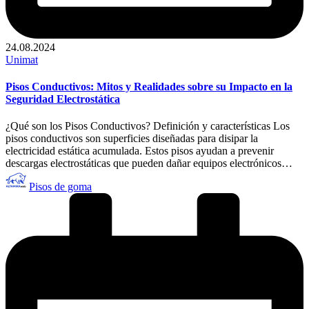
24.08.2024
Publicado
Unimat
en
Pisos Conductivos: Mitos y Realidades sobre su Impacto en la
Seguridad Electrostática
¿Qué son los Pisos Conductivos? Definición y características Los
pisos conductivos son superficies diseñadas para disipar la
electricidad estática acumulada. Estos pisos ayudan a prevenir
descargas electrostáticas que pueden dañar equipos electrónicos…
Publicado
Pisos de goma
por