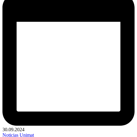
30.09.2024
Publicado
Noticias
Unimat