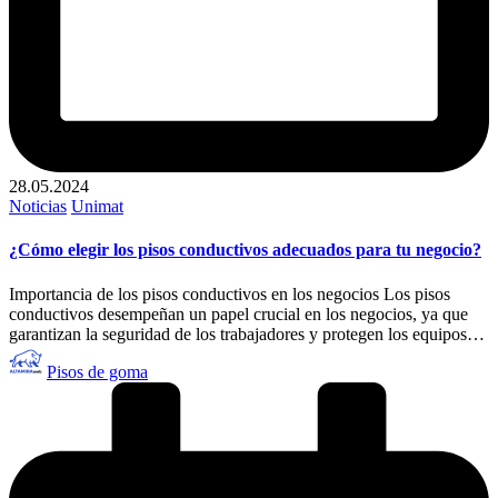
28.05.2024
Publicado
Noticias
Unimat
en
¿Cómo elegir los pisos conductivos adecuados para tu negocio?
Importancia de los pisos conductivos en los negocios Los pisos
conductivos desempeñan un papel crucial en los negocios, ya que
garantizan la seguridad de los trabajadores y protegen los equipos…
Publicado
Pisos de goma
por