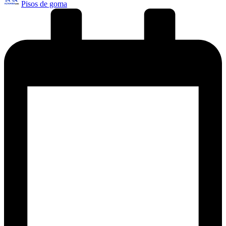
Pisos de goma
por