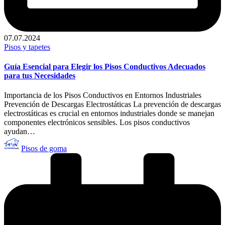
07.07.2024
Publicado
Pisos y tapetes
en
Guía Esencial para Elegir los Pisos Conductivos Adecuados
para tus Necesidades
Importancia de los Pisos Conductivos en Entornos Industriales
Prevención de Descargas Electrostáticas La prevención de descargas
electrostáticas es crucial en entornos industriales donde se manejan
componentes electrónicos sensibles. Los pisos conductivos
ayudan…
Publicado
Pisos de goma
por