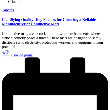
factors
Publicado
Tapetes
en
Identifying Quality: Key Factors for Choosing a Reliable
Manufacturer of Conductive Mats
Conductive mats are a crucial tool in work environments where
static electricity poses a threat. These mats are designed to safely
dissipate static electricity, protecting workers and equipment from
potential…
Publicado
Pisos de goma
por