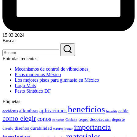
15.03.2024
Buscar
Entradas recientes
Mecanismos de control de vibraciones
Pisos modernos México
Los mejores pisos para gimnasio en México
Logo Mats
Pasto Sintético DF
Etiquetas
beneficios
aplicaciones
alfombras
cable
accidents
benefits
como elegir
conos
decoracion
deporte
césped
consejos
Cuidado
importancia
durabilidad
diseños
diseño
errores
hogar
materiales