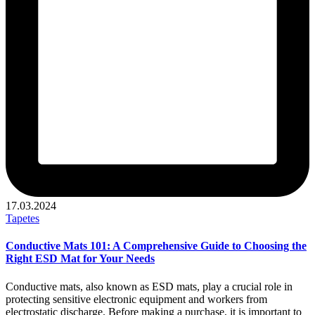
17.03.2024
Publicado
Tapetes
en
Conductive Mats 101: A Comprehensive Guide to Choosing the
Right ESD Mat for Your Needs
Conductive mats, also known as ESD mats, play a crucial role in
protecting sensitive electronic equipment and workers from
electrostatic discharge. Before making a purchase, it is important to