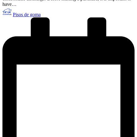
have…
Publicado
Pisos de goma
por