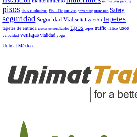
instalacion
mantenimiento
normativa
parking
pisos
Safety
pisos conductivos
Pisos Deportivos
protectors
preventing
seguridad
tapetes
Seguridad Vial
señalización
tipos
usos
traffic
tapetes de entrada
topes
tráfico
tapetes personalizados
ventajas
vialidad
velocidad
yoga
Unimat México