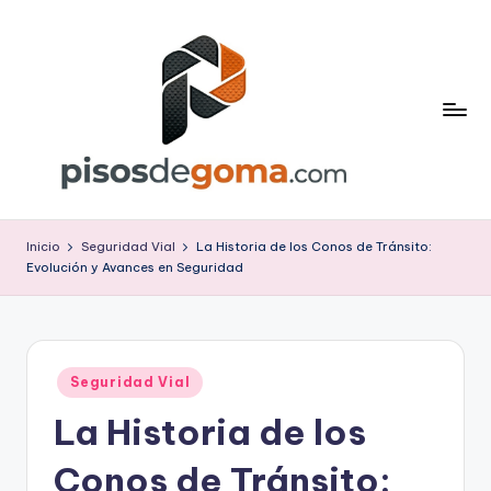
Saltar
al
contenido
P
is
Inicio
Seguridad Vial
La Historia de los Conos de Tránsito:
Evolución y Avances en Seguridad
o
s
d
Publicado
e
Seguridad Vial
en
La Historia de los
G
o
Conos de Tránsito: