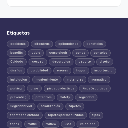
Etiquetas
accidents
alfombras
aplicaciones
beneficios
benefits
cable
como elegir
conos
consejos
Cuidado
césped
decoracion
deporte
diseño
diseños
durabilidad
errores
hogar
importancia
instalacion
mantenimiento
materiales
normativa
parking
pisos
pisos conductivos
Pisos Deportivos
preventing
protectors
Safety
seguridad
Seguridad Vial
señalización
tapetes
tapetes de entrada
tapetes personalizados
tipos
topes
traffic
tráfico
usos
velocidad