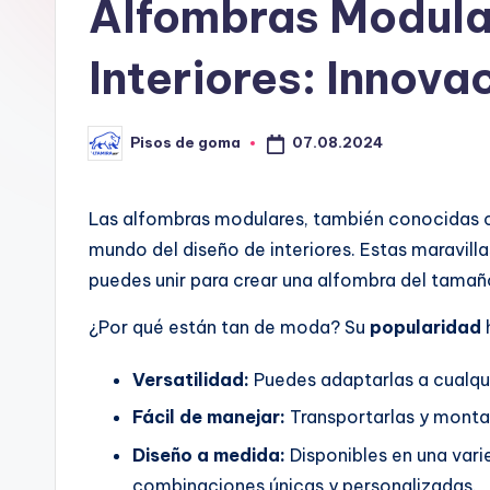
G
Alfombras Modular
o
Interiores: Innova
m
a
07.08.2024
Pisos de goma
Publicado
por
Las alfombras modulares, también conocida
mundo del diseño de interiores. Estas maravill
puedes unir para crear una alfombra del tamaño
¿Por qué están tan de moda? Su
popularidad
Versatilidad:
Puedes adaptarlas a cualquie
Fácil de manejar:
Transportarlas y monta
Diseño a medida:
Disponibles en una vari
combinaciones únicas y personalizadas.