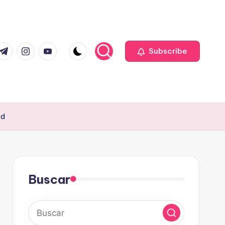
com
r.com
.me
instagram.com
youtube.com
Subscribe
ad
Buscar