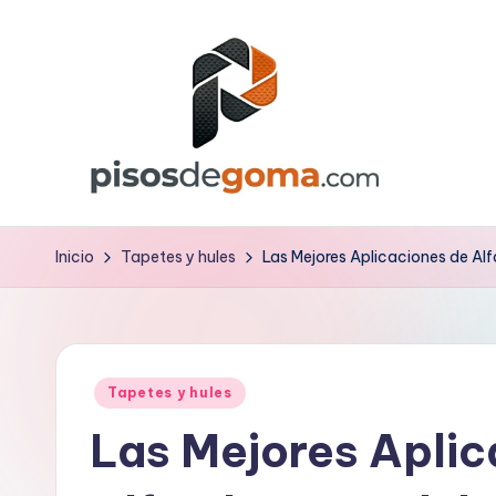
Saltar
al
contenido
P
is
Inicio
Tapetes y hules
Las Mejores Aplicaciones de Alf
o
s
Publicado
d
Tapetes y hules
en
Las Mejores Aplic
e