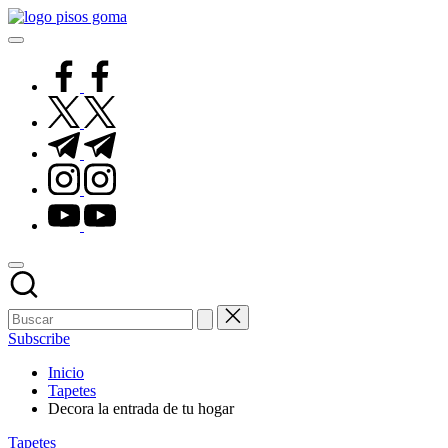
Saltar
Pisos
al
de
contenido
Goma
facebook.com
twitter.com
t.me
instagram.com
youtube.com
Subscribe
Inicio
Tapetes
Decora la entrada de tu hogar
Publicado
Tapetes