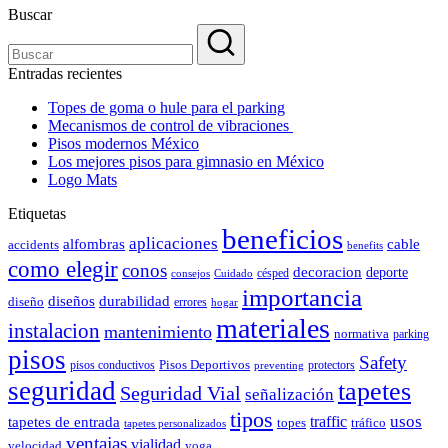
Buscar
Entradas recientes
Topes de goma o hule para el parking
Mecanismos de control de vibraciones
Pisos modernos México
Los mejores pisos para gimnasio en México
Logo Mats
Etiquetas
beneficios
aplicaciones
alfombras
cable
accidents
benefits
como elegir
conos
decoracion
deporte
césped
consejos
Cuidado
importancia
durabilidad
diseños
diseño
errores
hogar
materiales
instalacion
mantenimiento
normativa
parking
pisos
Safety
pisos conductivos
Pisos Deportivos
protectors
preventing
seguridad
tapetes
Seguridad Vial
señalización
tipos
usos
traffic
tapetes de entrada
topes
tráfico
tapetes personalizados
ventajas
vialidad
velocidad
yoga