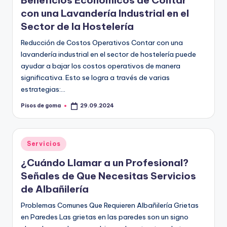
Beneficios Económicos de Contar
m
con una Lavandería Industrial en el
a
Sector de la Hostelería
Reducción de Costos Operativos Contar con una
lavandería industrial en el sector de hostelería puede
ayudar a bajar los costos operativos de manera
significativa. Esto se logra a través de varias
estrategias:…
Pisos de goma
29.09.2024
Publicado
por
Publicado
Servicios
en
¿Cuándo Llamar a un Profesional?
Señales de Que Necesitas Servicios
de Albañilería
Problemas Comunes Que Requieren Albañilería Grietas
en Paredes Las grietas en las paredes son un signo