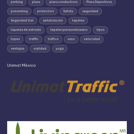
parking
pisos
pisos conductivos
Pisos Deportivos
preventing
protectors
Safety
seguridad
Seguridad Vial
señalización
tapetes
tapetes de entrada
tapetes personalizados
tipos
topes
traffic
tráfico
usos
velocidad
ventajas
vialidad
yoga
Unimat México