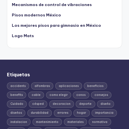
Mecanismos de control de vibraciones
Pisos modernos México
Los mejores pisos para gimnasio en México
Logo Mats
Etiquetas
accidents
alfombras
aplicaciones
beneficios
benefits
cable
como elegir
conos
consejos
Cuidado
césped
decoracion
deporte
diseño
diseños
durabilidad
errores
hogar
importancia
instalacion
mantenimiento
materiales
normativa