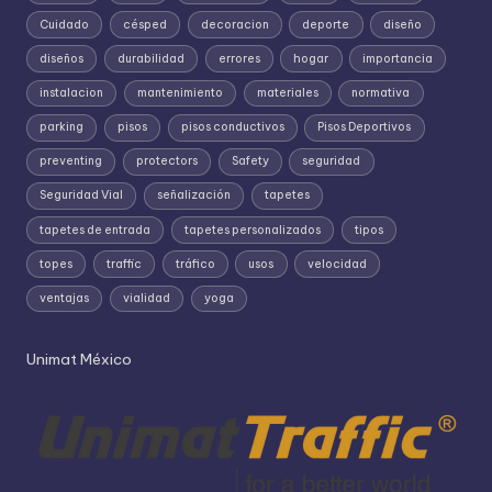
Cuidado
césped
decoracion
deporte
diseño
diseños
durabilidad
errores
hogar
importancia
instalacion
mantenimiento
materiales
normativa
parking
pisos
pisos conductivos
Pisos Deportivos
preventing
protectors
Safety
seguridad
Seguridad Vial
señalización
tapetes
tapetes de entrada
tapetes personalizados
tipos
topes
traffic
tráfico
usos
velocidad
ventajas
vialidad
yoga
Unimat México