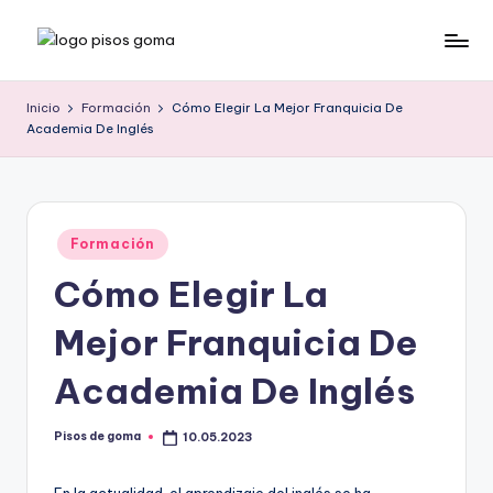
Saltar
P
al
contenido
is
Inicio
Formación
Cómo Elegir La Mejor Franquicia De
Academia De Inglés
o
s
d
Publicado
e
Formación
en
Cómo Elegir La
G
o
Mejor Franquicia De
m
Academia De Inglés
a
Pisos de goma
10.05.2023
Publicado
por